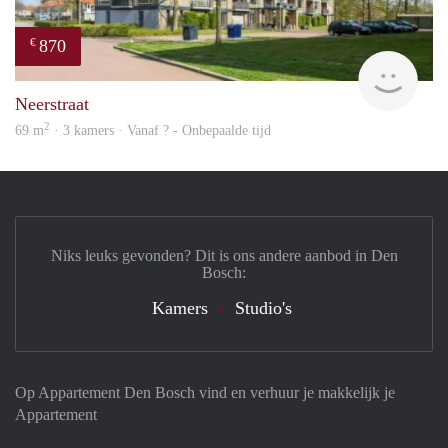
870
€
Woni
Neerstraat
2
69 m
· 3 kamers · Vanaf ? - Onbepaalde tijd
Niks leuks gevonden? Dit is ons andere aanbod in Den
Bosch:
Kamers
Studio's
Op Appartement Den Bosch vind en verhuur je makkelijk je
Appartement