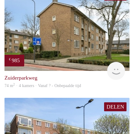
985
€
finde
Zuiderparkweg
2
74 m
· 4 kamers · Vanaf ? - Onbepaalde tijd
DELEN