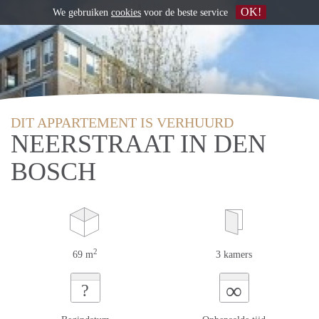
OK!
We gebruiken
cookies
voor de beste service
DIT APPARTEMENT IS VERHUURD
NEERSTRAAT IN DEN
BOSCH
2
69 m
3 kamers
∞
?