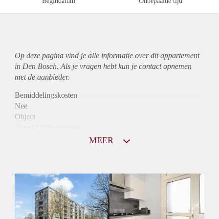
Begindatum
Onbepaalde tijd
Op deze pagina vind je alle informatie over dit
appartement
in Den Bosch. Als je vragen hebt kun je contact opnemen
met de aanbieder.
Bemiddelingskosten
Nee
Object
Direct bij de eigenaar
Borg
MEER
850
Garantiestelling
Mogelijk
Huurtoeslag
Niet mogelijk
Inkomen eis
2,9 X Maandhuur Bruto