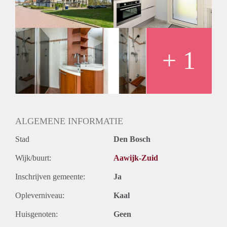
Huurtermijn
Onbepaalde termijn
Oplevering
Kaal
+ 1
ALGEMENE INFORMATIE
Stad
Den Bosch
Wijk/buurt:
Aawijk-Zuid
Inschrijven gemeente:
Ja
Opleverniveau:
Kaal
Huisgenoten:
Geen