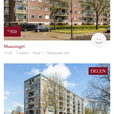
950
€
finde
Maassingel
2
78 m
· 3 kamers · Vanaf ? - Onbepaalde tijd
DELEN