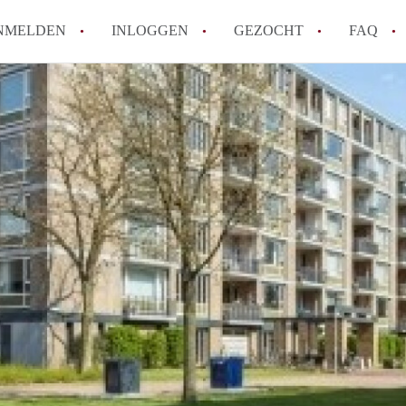
NMELDEN
INLOGGEN
GEZOCHT
FAQ
How to translate AppartementDenBosch!
Wat is AppartementDenBosch?
Hoeveel kost het om te reageren op een 
Wat is de privacyverklaring van Apparte
Berekent AppartementDenBosch
makelaarsvergoeding/bemiddelingsvergoe
Alle veelgestelde vragen