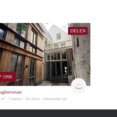
DELEN
1990
€
Next
ughterstraat
2
0 m
· 2 kamers · Per direct - Onbepaalde tijd