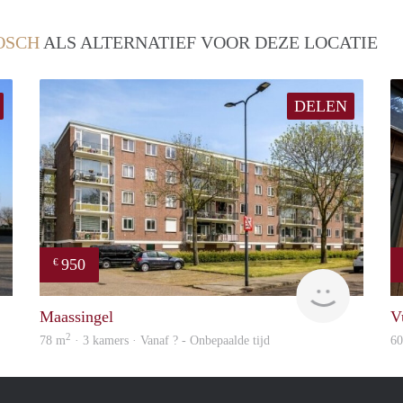
OSCH
ALS ALTERNATIEF VOOR DEZE LOCATIE
DELEN
950
€
finder
finder
Maassingel
V
2
78 m
· 3 kamers · Vanaf ? - Onbepaalde tijd
6