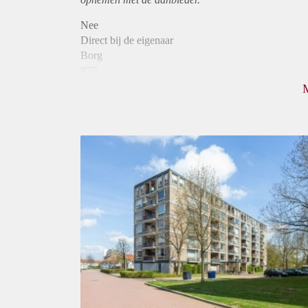
Nee
Direct bij de eigenaar
Borg
870
Garantiestelling
Mogelijk
Huurtoeslag
Niet mogelijk
Inkomen eis
2,9 X Maandhuur Bruto
Huurtermijn
Onbepaalde termijn
Oplevering
Kaal