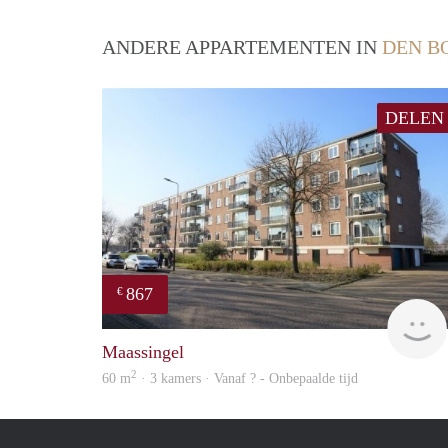
ANDERE APPARTEMENTEN IN
DEN B
DELEN
867
€
Maassingel
2
60 m
· 3 kamers · Vanaf ? - Onbepaalde tijd