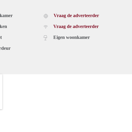
dkamer
Vraag de adverteerder
uken
Vraag de adverteerder
t
Eigen woonkamer
rdeur