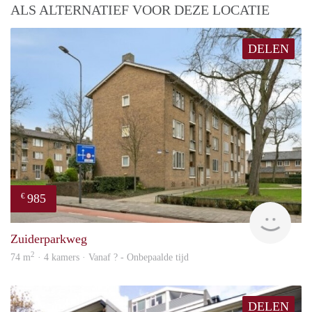
ALS ALTERNATIEF VOOR DEZE LOCATIE
DELEN
985
€
finde
Zuiderparkweg
2
74 m
· 4 kamers · Vanaf ? - Onbepaalde tijd
DELEN