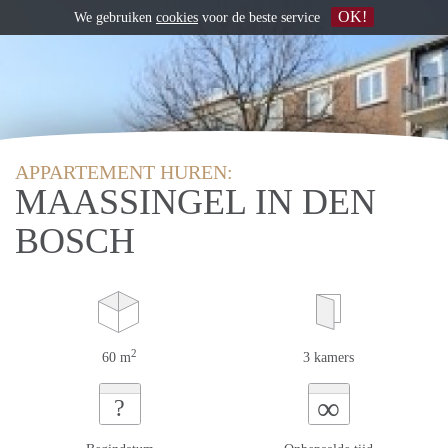
OK!
We gebruiken
cookies
voor de beste service
APPARTEMENT HUREN:
MAASSINGEL IN DEN
BOSCH
2
60 m
3 kamers
∞
?