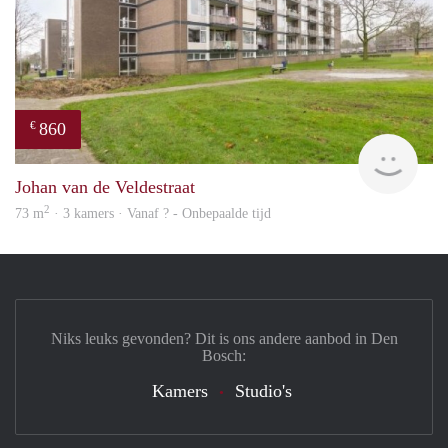
860
€
rent
Johan van de Veldestraat
2
73 m
· 3 kamers · Vanaf ? - Onbepaalde tijd
Niks leuks gevonden? Dit is ons andere aanbod in Den
Bosch:
Kamers
Studio's