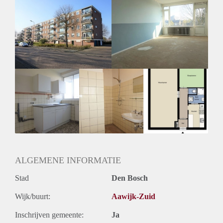
Huurtoeslag
Mogelijk
Inkomen eis
N.V.T.
Huurtermijn
Onbepaalde termijn
Oplevering
Kaal
ALGEMENE INFORMATIE
Stad
Den Bosch
Wijk/buurt:
Aawijk-Zuid
Inschrijven gemeente:
Ja