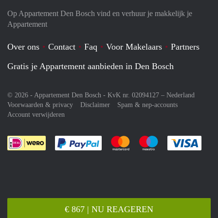
Op Appartement Den Bosch vind en verhuur je makkelijk je
Appartement
Over ons
Contact
Faq
Voor Makelaars
Partners
Gratis je Appartement aanbieden in Den Bosch
© 2026 - Appartement Den Bosch - KvK nr. 02094127 –
Nederland
Voorwaarden & privacy
Disclaimer
Spam & nep-accounts
Account verwijderen
Je rekent gemakkelijk af met Paypal
Je rekent gemakkelijk af met M
Je rekent gemakkelij
Je re
€ 867 | NU REAGEREN