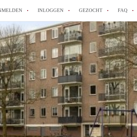
NMELDEN
INLOGGEN
GEZOCHT
FAQ
How to translate AppartementDenBosch!
Wat is AppartementDenBosch?
Hoeveel kost het om te reageren op een 
Wat is de privacyverklaring van Apparte
Berekent AppartementDenBosch
makelaarsvergoeding/bemiddelingsvergoe
Alle veelgestelde vragen