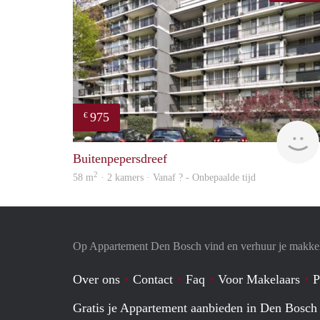
975
€
Buitenpepersdreef
2
58 m
· 2 kamers · Vanaf ? - Onbepaalde tijd
Op Appartement Den Bosch vind en verhuur je makkel
Over ons
Contact
Faq
Voor Makelaars
P
Gratis je Appartement aanbieden in Den Bosch