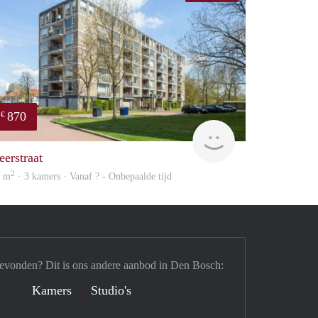
870
€
Woning
eerstraat
2
9 m
· 3 kamers · Vanaf ? - Onbepaalde tijd
gevonden? Dit is ons andere aanbod in Den Bosch:
Kamers
Studio's