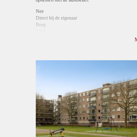
Nee
Direct bij de eigenaar
Borg
1225
Garantiestelling
Mogelijk
Huurtoeslag
Niet mogelijk
Inkomen eis
2,9 X Maandhuur Bruto
Huurtermijn
Onbepaalde termijn
Oplevering
Kaal