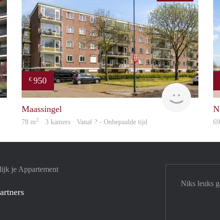
950
€
Woning
finder
Maassingel
N
2
78 m
· 3 kamers · Vanaf ? - Onbepaalde tijd
6
ijk je Appartement
Niks leuks 
artners