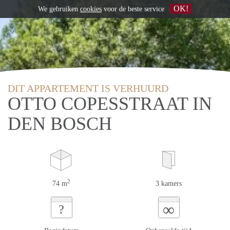
OK!
We gebruiken
cookies
voor de beste service
DIT APPARTEMENT IS VERHUURD
OTTO COPESSTRAAT IN
DEN BOSCH
2
74 m
3 kamers
∞
?