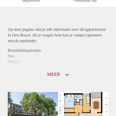
Begindatum
Onbepaalde tijd
Op deze pagina vind je alle informatie over dit
appartement
in Den Bosch. Als je vragen hebt kun je contact opnemen
met de aanbieder.
Bemiddelingskosten
Nee
Object
Direct bij de eigenaar
Borg
MEER
950
Garantiestelling
Mogelijk
Huurtoeslag
Niet mogelijk
Inkomen eis
2,8 X Maandhuur Bruto