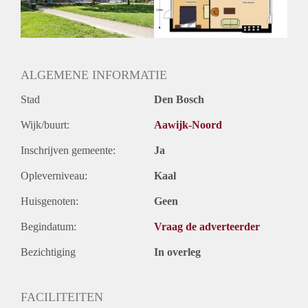
Huurtermijn
Onbepaalde termijn
Oplevering
Kaal
ALGEMENE INFORMATIE
Stad
Den Bosch
Wijk/buurt:
Aawijk-Noord
Inschrijven gemeente:
Ja
Opleverniveau:
Kaal
Huisgenoten:
Geen
Begindatum:
Vraag de adverteerder
Bezichtiging
In overleg
FACILITEITEN