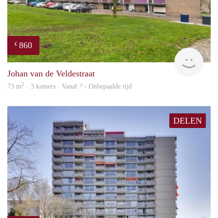
860
€
finde
Johan van de Veldestraat
2
73 m
· 3 kamers · Vanaf ? - Onbepaalde tijd
DELEN