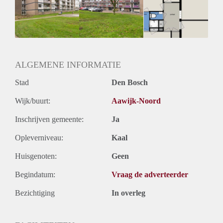
Geschikt voor studenten: Afhankelijk van de Eigenaar
ALGEMENE INFORMATIE
Stad
Den Bosch
Wijk/buurt:
Aawijk-Noord
Inschrijven gemeente:
Ja
Opleverniveau:
Kaal
Huisgenoten:
Geen
Begindatum:
Vraag de adverteerder
Bezichtiging
In overleg