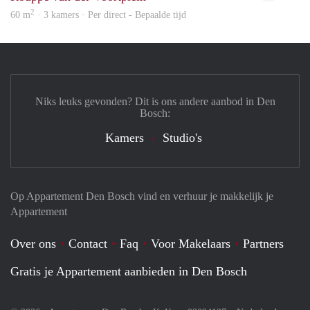
2
60 m
· 3 kamers · Per direct - Bepaalde tijd
Niks leuks gevonden? Dit is ons andere aanbod in Den
Bosch:
Kamers
Studio's
Op Appartement Den Bosch vind en verhuur je makkelijk je
Appartement
Over ons
Contact
Faq
Voor Makelaars
Partners
Gratis je Appartement aanbieden in Den Bosch