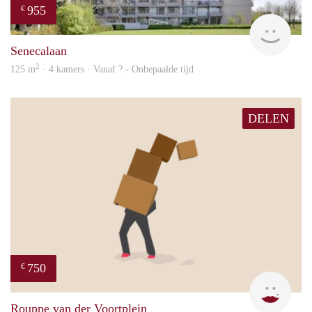
955
€
finde
Senecalaan
2
125 m
· 4 kamers · Vanaf ? - Onbepaalde tijd
DELEN
750
€
Mirj
Rouppe van der Voortplein