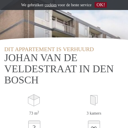
OK!
We gebruiken
cookies
voor de beste service
DIT APPARTEMENT IS VERHUURD
JOHAN VAN DE
VELDESTRAAT IN DEN
BOSCH
2
73 m
3 kamers
∞
?