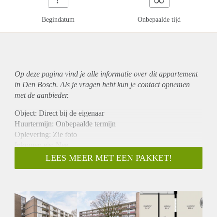
Begindatum
Onbepaalde tijd
Op deze pagina vind je alle informatie over dit
appartement
in Den Bosch. Als je vragen hebt kun je contact opnemen
met de aanbieder.
Object: Direct bij de eigenaar
Huurtermijn: Onbepaalde termijn
Oplevering: Zie foto
Inkomen eis: Nee
Garantiestelling mogelijk: Nee
LEES MEER MET EEN PAKKET!
Borg: 1 Maand
Bemiddeling kosten: Nee
Woningdelers toegestaan: Nee
Huisdieren toegestaan: Afhankelijk van de Eigenaar
Huurtoeslag grens: Ja