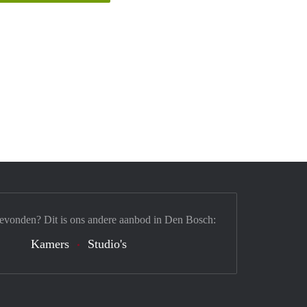
gevonden? Dit is ons andere aanbod in Den Bosch:
Kamers
Studio's