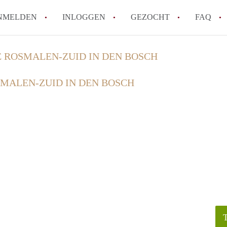
NMELDEN
INLOGGEN
GEZOCHT
FAQ
E ROSMALEN-ZUID IN DEN BOSCH
How to translate AppartementDenBosch!
SMALEN-ZUID IN DEN BOSCH
Wat is AppartementDenBosch?
Hoeveel kost het om te reageren op een 
Wat is de privacyverklaring van Apparte
Berekent AppartementDenBosch
makelaarsvergoeding/bemiddelingsvergoe
Alle veelgestelde vragen