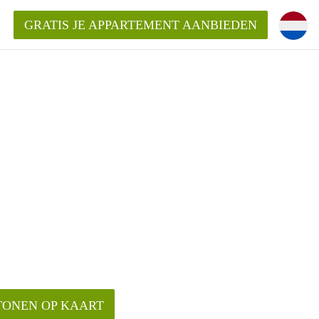
GRATIS JE APPARTEMENT AANBIEDEN
Appartement in Den Bosch?
mentDenBosch?
ding?
TONEN OP KAART