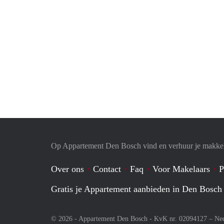
Op Appartement Den Bosch vind en verhuur je makkel
Over ons
Contact
Faq
Voor Makelaars
P
Gratis je Appartement aanbieden in Den Bosch
© 2026 - Appartement Den Bosch - KvK nr. 02094127 –
Ne