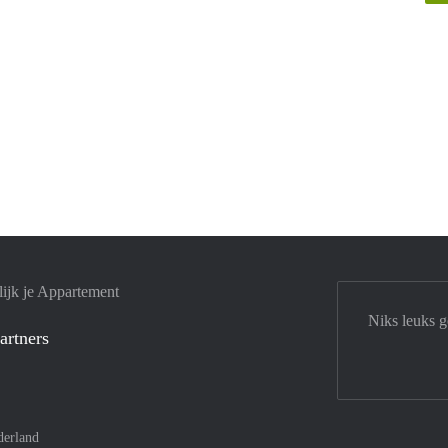
ijk je Appartement
Niks leuks 
artners
derland