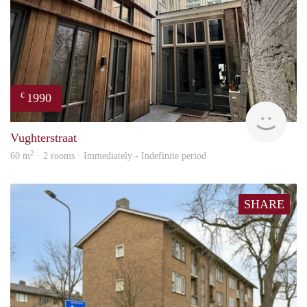
1990
€
Next
Vughterstraat
2
60 m
· 2 rooms · Immediately - Indefinite period
SHARE