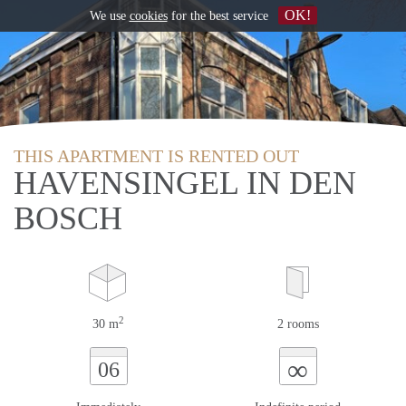
OK!
We use
cookies
for the best service
THIS APARTMENT IS RENTED OUT
HAVENSINGEL IN DEN
BOSCH
2
30 m
2 rooms
∞
06