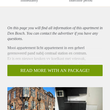
Immediately
Indefinite period
On this page you will find all information of this
apartment
in
Den Bosch. You can contact the advertiser if you have any
questions.
Mooi appartement licht appartement in een geheel
gerenoveerd pand nabij centraal station en centrum.
Er is een nieuwe keuken vv koelkast met vriesvak,
magnetron, vaatwasser, elektrische kookplaat. Het
appartement
READ MORE WITH AN PACKAGE!
heeft een plafondhoogte van 3,5m waardoor er een vide is
gemaakt. Woonkamer is voorzien van een mooie pvc vloer,
raambekleding
en verlichting wordt nog aangebracht.
De huurprijs is € 925 plus €75 servicekosten exclusief
energiekosten
Voorwaarden: