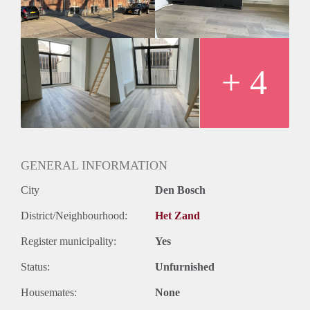
Inkomen vs huur moet in balans zijn, in de regel is dit 3,5
keer de huur.
Huisdieren zijn niet toegestaan
Huurcontract minimaal 12 maanden
Waarborgsom 2 maanden huur
+ 4
Beschikbaar per 1 April 2022
GENERAL INFORMATION
City
Den Bosch
District/Neighbourhood:
Het Zand
Register municipality:
Yes
Status:
Unfurnished
Housemates:
None