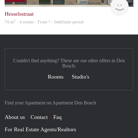
rent
Hesselsstraat
2
74 m
· 4 rooms · From ? - Indefinite period
Couldn't find anything? These are our other offers in Den
Bosch:
Rooms
Studio's
Find your Apartment on Apartment Den Bosch
About us
Contact
Faq
For Real Estate Agents/Realtors