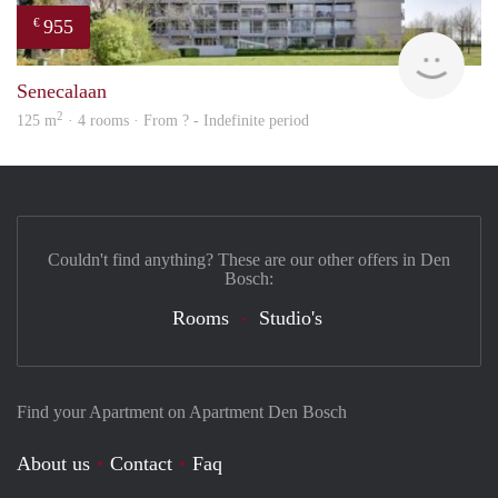
955
€
finde
Senecalaan
2
125 m
· 4 rooms · From ? - Indefinite period
Couldn't find anything? These are our other offers in Den
Bosch:
Rooms
Studio's
Find your Apartment on Apartment Den Bosch
About us
Contact
Faq