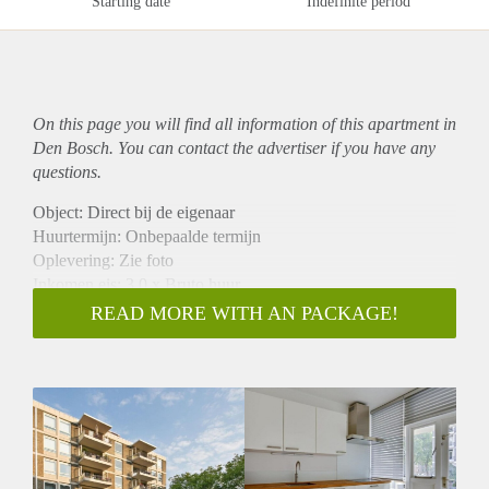
Starting date
Indefinite period
On this page you will find all information of this
apartment
in
Den Bosch. You can contact the advertiser if you have any
questions.
Object: Direct bij de eigenaar
Huurtermijn: Onbepaalde termijn
Oplevering: Zie foto
Inkomen eis: 3,0 x Bruto huur
Garantiestelling mogelijk: Ja
READ MORE WITH AN PACKAGE!
Borg: 1 Maand
Bemiddeling kosten: Nee
Woningdelers toegestaan: Ja
Huisdieren toegestaan: Afhankelijk van de Eigenaar
Huurtoeslag grens: Nee
Geschikt voor studenten: Afhankelijk van de Eigenaar