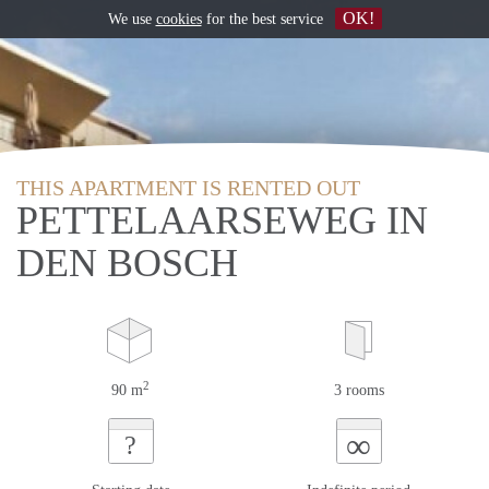
OK!
We use
cookies
for the best service
THIS APARTMENT IS RENTED OUT
PETTELAARSEWEG IN
DEN BOSCH
2
90 m
3 rooms
∞
?