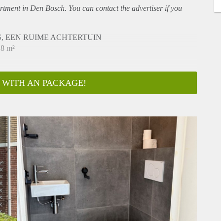
rtment
in Den Bosch. You can contact the advertiser if you
, EEN RUIME ACHTERTUIN
18 m²
 WITH AN PACKAGE!
 Jongsingel te s-Hertogenbosch, in de ruim opgezette
n in de nabije omgeving van deze tussenwoning gelegen. Op
aar u onder andere terecht kunt voor de dagelijkse
evens in de nabije omgeving gelegen. Uitvalswegen naar
a bereikbaar.