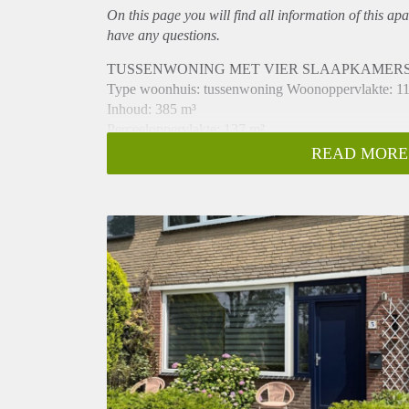
On this page you will find all information of this
apa
have any questions.
TUSSENWONING MET VIER SLAAPKAMERS
Type woonhuis: tussenwoning Woonoppervlakte: 1
Inhoud: 385 m³
Perceeloppervlakte: 137 m²
Bouwjaar: 1966
READ MORE
Aanvaarding: per 15 mei 2026
LOCATIE: De woning is gelegen aan de Kardinaal de
woonwijk De Kruiskamp. Diverse voorzieningen zij
loopafstand vindt u winkelcentrum De Helftheuvel w
boodschappen. Scholen en sportvoorzieningen zijn t
diverse windstreken zijn vanaf deze locatie ook prim