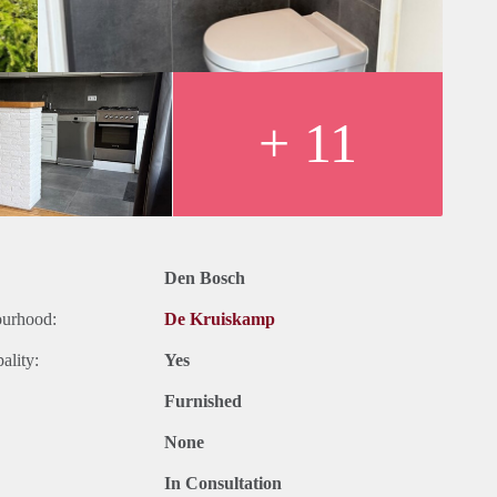
+ 11
Den Bosch
ourhood:
De Kruiskamp
ality:
Yes
Furnished
None
In Consultation