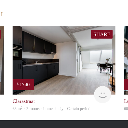
H
SHARE
1740
€
Henry
Next
Clarastraat
L
2
65 m
· 2 rooms · Immediately - Certain period
6