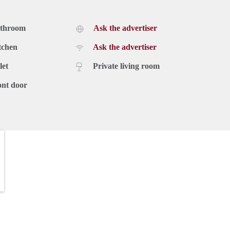
athroom
Ask the advertiser
tchen
Ask the advertiser
let
Private living room
ont door