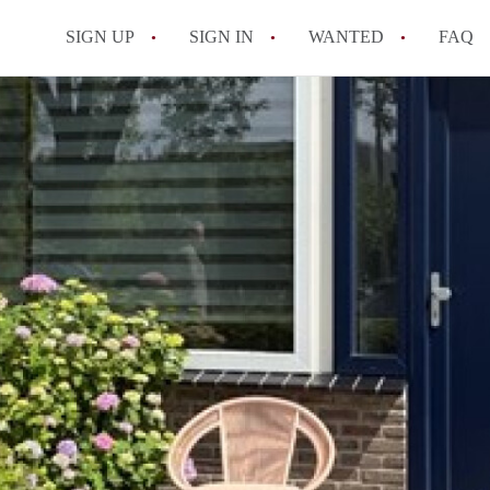
SIGN UP
SIGN IN
WANTED
FAQ
All FAQs