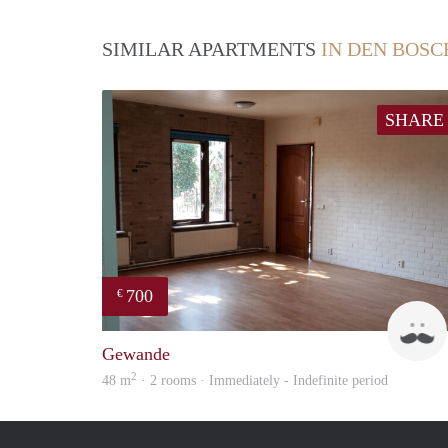
SIMILAR APARTMENTS
IN DEN BOSC
SHARE
700
€
Gewande
2
48 m
· 2 rooms · Immediately - Indefinite period