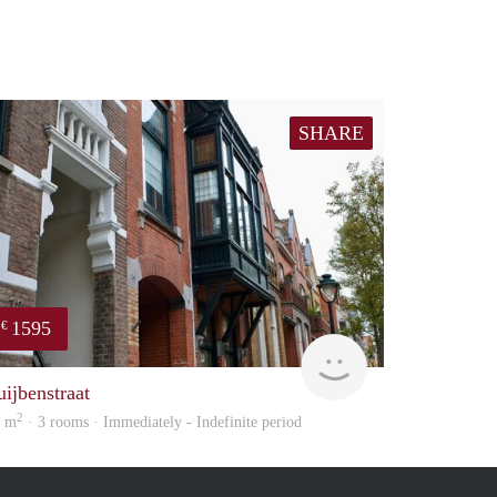
SHARE
1595
€
Next
uijbenstraat
2
0 m
· 3 rooms · Immediately - Indefinite period