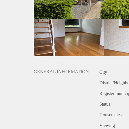
GENERAL INFORMATION
City
District/Neighb
Register municip
Status:
Housemates:
Viewing